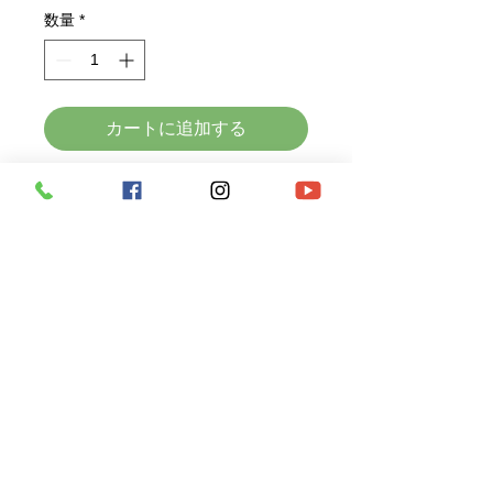
数量
*
カートに追加する
旅先での撮影用に作られたデュアルカ
メラドローン、DJI Air 3Sは、数々の
高度な技術を搭載しています。Air 3S
は1インチCMOS搭載メインカメラと
70 mm中望遠カメラを装備。それぞれ
最大14ストップのダイナミックレンジ
を実現し[1]、風景、ポートレートなど
を細部まで鮮明に描写します。どちら
のカメラも撮影範囲を柔軟に選択でき
る新しいフリーパノラマ機能に対応。
夜間撮影時の安全性を高める夜景障害
物検知[2]や次世代スマートRTHなど