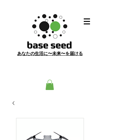
​base seed
あ
なたの生活に〜未来〜を届ける