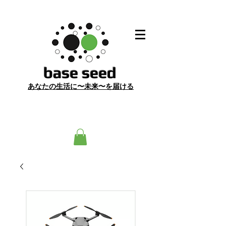
​base seed
あ
なたの生活に〜未来〜を届ける