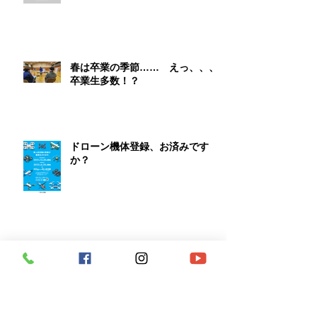
春は卒業の季節…… えっ、、、
卒業生多数！？
ドローン機体登録、お済みです
か？
春だ！桜だ！GoProだ！