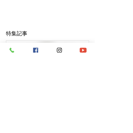
特集記事
ドローンの新しいアクティ
ドローン初心
ビティが長野に初上陸！！
選