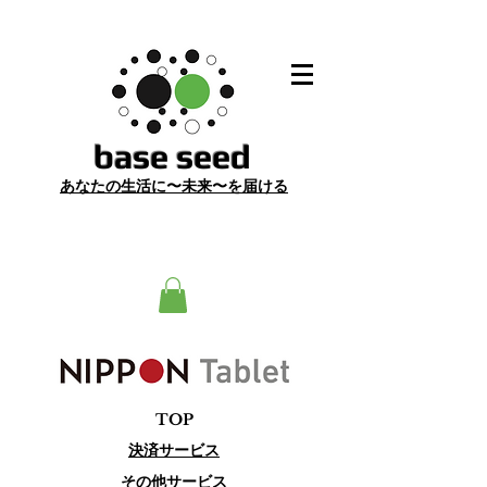
​base seed
あ
なたの生活に〜未来〜を届ける
​TOP
​決済サービス​
その他サービス