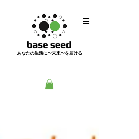
​base seed
あ
なたの生活に〜未来〜を届ける