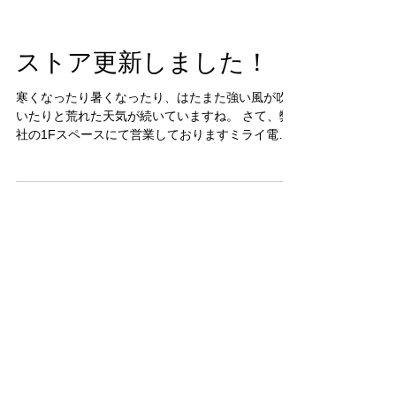
ストア更新しました！
寒くなったり暑くなったり、はたまた強い風が吹
いたりと荒れた天気が続いていますね。 さて、弊
社の1Fスペースにて営業しておりますミライ電機
のネット通販のページを更新しましたのでご報告
いたします。 なぜかって！？ 新商品や値下げした
お得な商品がたくさんあるからです！ ...