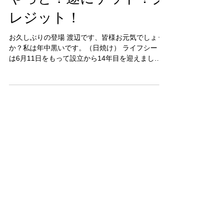
やっと！遂にゲット！ク
レジット！
お久しぶりの登場 渡辺です、皆様お元気でしょう
か？私は年中黒いです。（日焼け） ライフシード
は6月11日をもって設立から14年目を迎えまし
た！！（渡辺入社は2011年なので12年） 来年は節
目となる15年目なので、何かやりたいですね
ー！...