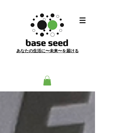
​base seed
あ
なたの生活に〜未来〜を届ける