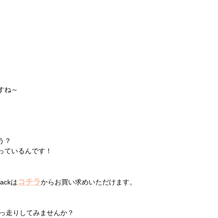
すね～
う？
っているんです！
コチラ
ackは
からお買い求めいただけます。
、
ひとっ走りしてみませんか？