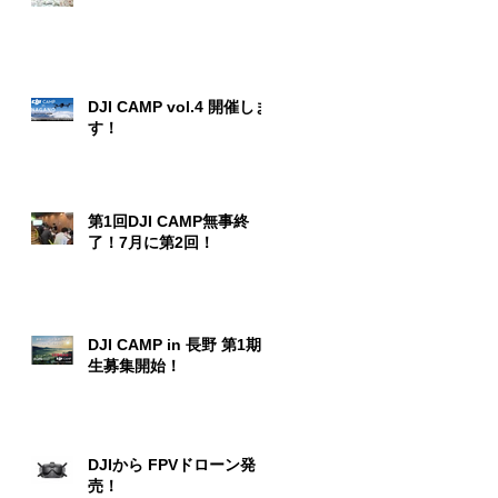
DJI CAMP vol.4 開催しま
す！
第1回DJI CAMP無事終
了！7月に第2回！
DJI CAMP in 長野 第1期
生募集開始！
DJIから FPVドローン発
売！