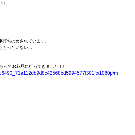
い！
事打ちのめされています。
ももったいない…
0をもってお花見に行ってきました！!
eo/8c6490_71e112db9d8c42568bd5994577f301fc/1080p/m