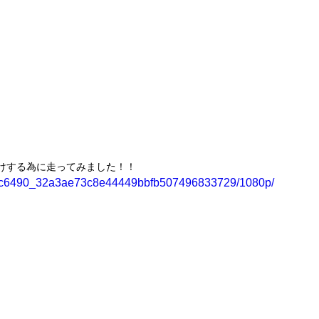
けする為に走ってみました！！
deo/8c6490_32a3ae73c8e44449bbfb507496833729/1080p/