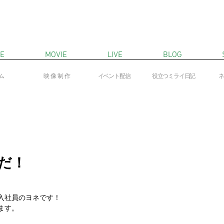
E
MOVIE
LIVE
BLOG
ム
映像制作
​イベント配信
役立つミライ日記
​
oだ！
入社員のヨネです！
ます。