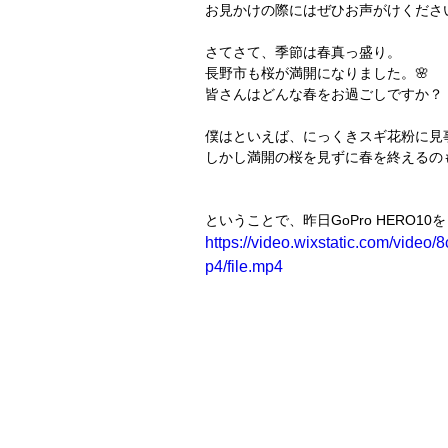
お見かけの際にはぜひお声がけくださ
さてさて、季節は春真っ盛り。
長野市も桜が満開になりました。🌸
皆さんはどんな春をお過ごしですか？
僕はといえば、にっくきスギ花粉に見
しかし満開の桜を見ずに春を終えるの
ということで、昨日GoPro HERO1
https://video.wixstatic.com/vid
p4/file.mp4