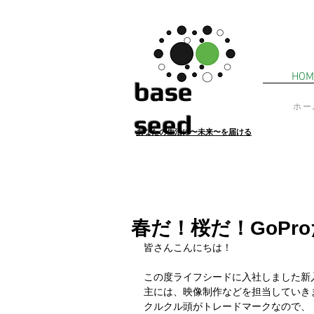
HOM
​base
ホー
seed
あ
なたの生活に〜未来〜を届ける
春だ！桜だ！GoPr
皆さんこんにちは！
この度ライフシードに入社しました新
主には、映像制作などを担当していき
クルクル頭がトレードマークなので、