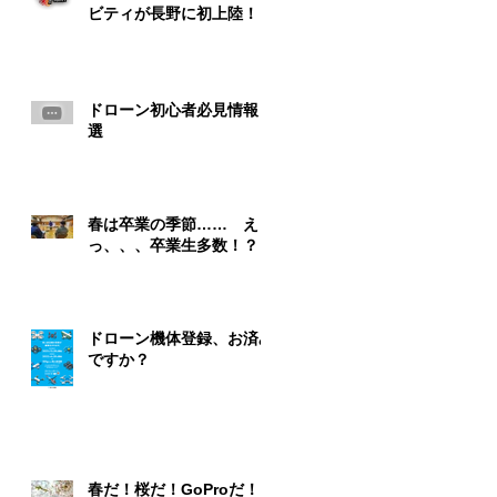
ビティが長野に初上陸！！
ドローン初心者必見情報５
選
春は卒業の季節…… え
っ、、、卒業生多数！？
ドローン機体登録、お済み
ですか？
春だ！桜だ！GoProだ！