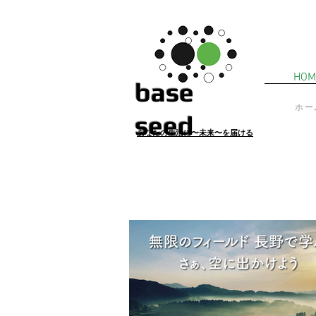
HOM
​base
ホー
seed
あ
なたの生活に〜未来〜を届ける