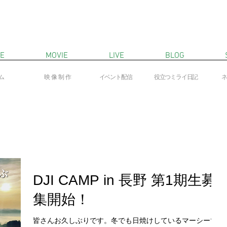
E
MOVIE
LIVE
BLOG
ム
映像制作
​イベント配信
役立つミライ日記
​
DJI CAMP in 長野 第1期生募
集開始！
皆さんお久しぶりです。冬でも日焼けしているマーシーで