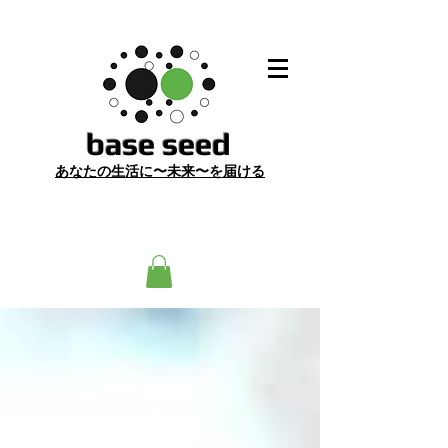
​base seed
あ
なたの生活に〜未来〜を届ける