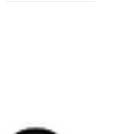
ークなので、 お見かけの際にはぜひお声がけくだ
さい！ さてさて、季節は春真っ盛り。 長野市も桜
が満開になりました。🌸...