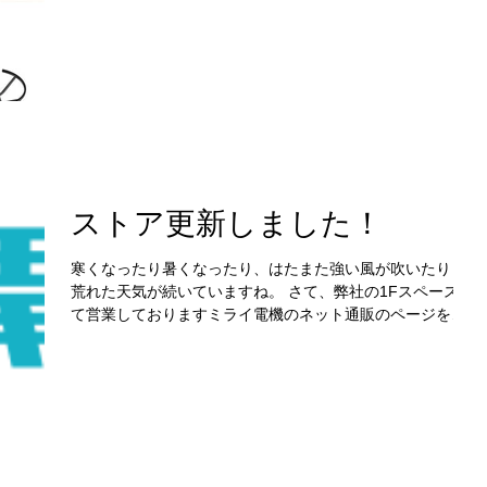
でもプロ並みに撮影ができるOsmo mobile2！ どちらも店頭
にありますのでぜひ試してみてくださいね♪
ストア更新しました！
寒くなったり暑くなったり、はたまた強い風が吹いたりと
荒れた天気が続いていますね。 さて、弊社の1Fスペースに
て営業しておりますミライ電機のネット通販のページを更
新しましたのでご報告いたします。 なぜかって！？ 新商品
や値下げしたお得な商品がたくさんあるからです！ ...