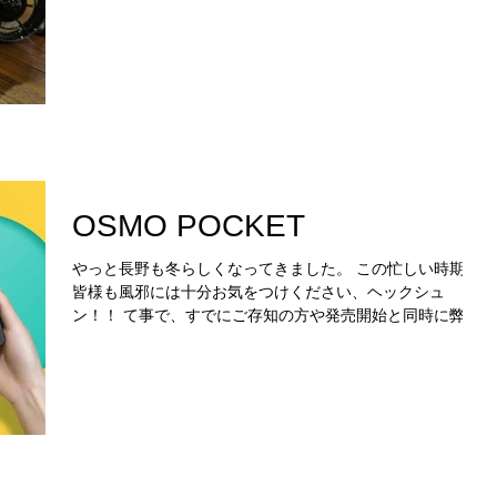
所に向け、準備に追われていることと思います。 そんな一
大イベント、皆さん何か忘れていませんか？ ...
OSMO POCKET
やっと長野も冬らしくなってきました。 この忙しい時期、
皆様も風邪には十分お気をつけください、ヘックシュ
ン！！ て事で、すでにご存知の方や発売開始と同時に弊社
で購入していただいたお客様もいますが 世界のドローンの
シェア率70パーセント以上をほこるDJI社から ...