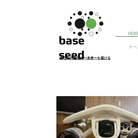
HOM
​base
ホー
seed
あ
なたの生活に〜未来〜を届ける