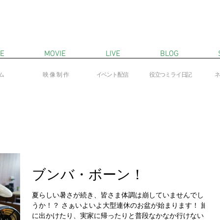
E
MOVIE
LIVE
BLOG
ム
映像制作
​イベント配信
役立つミライ日記
​
ブンバ・ボーン！
夏らしい暑さが続き、皆さま体調は崩していませんでしょ
うか！？ さぁいよいよ大型連休のお盆が始まります！ 旅行
に出かけたり、実家に帰ったりと普段なかなか行けない場