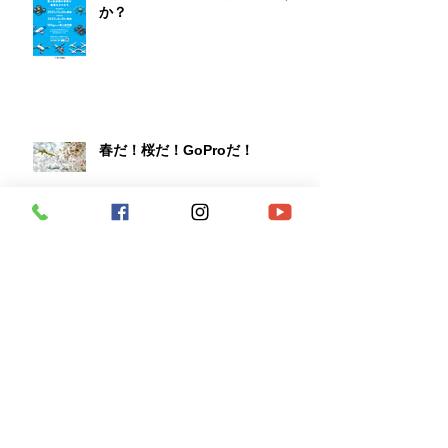
か？
春だ！桜だ！GoProだ！
DJI CAMP vol.4 開催します！
第1回DJI CAMP無事終了！7月に
第2回！