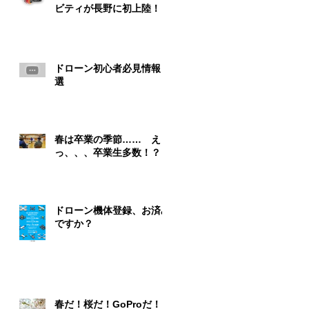
ビティが長野に初上陸！！
ドローン初心者必見情報５
選
春は卒業の季節…… え
っ、、、卒業生多数！？
ドローン機体登録、お済み
ですか？
春だ！桜だ！GoProだ！