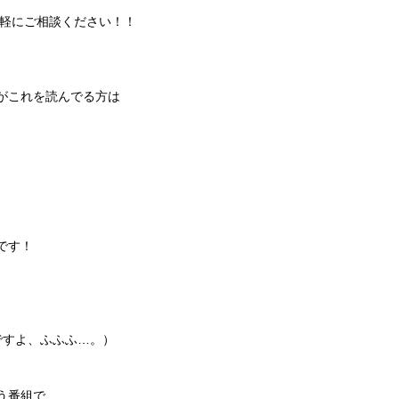
気軽にご相談ください！！
がこれを読んでる方は
です！
ですよ、ふふふ…。）
う番組で