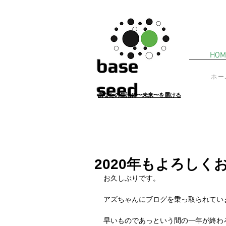
HOM
​base
ホー
seed
あ
なたの生活に〜未来〜を届ける
2020年もよろしく
お久しぶりです。
アズちゃんにブログを乗っ取られていま
早いものであっという間の一年が終わ