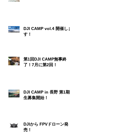
DJI CAMP vol.4 開催しま
す！
第1回DJI CAMP無事終
了！7月に第2回！
DJI CAMP in 長野 第1期
生募集開始！
DJIから FPVドローン発
売！