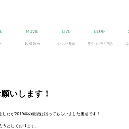
E
MOVIE
LIVE
BLOG
ム
映像制作
​イベント配信
役立つミライ日記
​
お願いします！
したが2019年の最後は譲ってもらいました渡辺です！
ろうとしております。