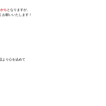
）から
となりますが、
くお願いいたします！
辺より心を込めて