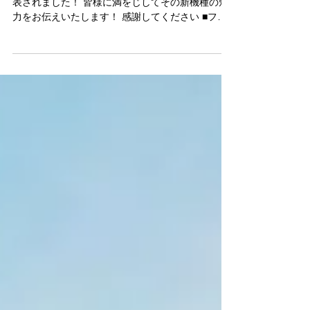
ドローンは一歩ミライへ
遂にDJIより待望の新型ドローン「Mavic２」が発
表されました！ 皆様に満をじしてその新機種の魅
力をお伝えいたします！ 感謝してください ■ファ
ン待望の新モデルMavic２登場 今回DJIより発表さ
れたドローンは「Mavic２Pro」と「Mavic２
Zoom」の２モ...